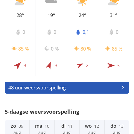
28°
19°
24°
31°
0
0
0,1
0
85 %
0 %
80 %
85 %
3
3
2
3
48 uur weersvoorspelling
5-daagse weersvoorspelling
zo
ma
di
wo
do
09
10
11
12
13
aug
aug
aug
aug
aug