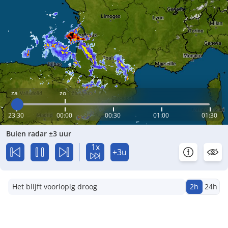
za
zo
23:30
00:00
00:30
01:00
01:30
Buien radar ±3 uur
1x
+3u
Het blijft voorlopig droog
2h
24h