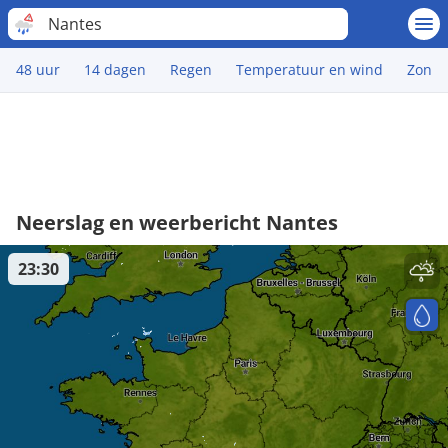
Nantes
48 uur
14 dagen
Regen
Temperatuur en wind
Zon
Neerslag en weerbericht Nantes
23:30