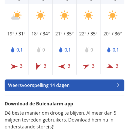
19°
/
31°
18°
/
34°
21°
/
35°
22°
/
35°
20°
/
36°
0,1
0
0,1
0
0,1
3
3
3
3
3
Weersvoorspelling 14 dagen
Download de Buienalarm app
Dé beste manier om droog te blijven. Al meer dan 5
miljoen tevreden gebruikers. Download hem nu in
onderstaande store(s)!