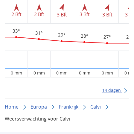
2 Bft
2 Bft
3 Bft
3 Bft
3 Bft
3 Bf
33°
31°
29°
28°
27°
27°
0 mm
0 mm
0 mm
0 mm
0 mm
0 m
14 dagen
Home
Europa
Frankrijk
Calvi
Weersverwachting voor Calvi