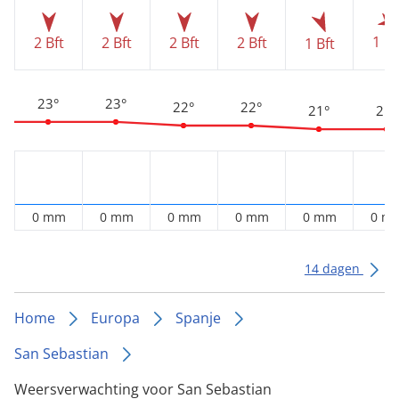
1 Bf
2 Bft
2 Bft
2 Bft
2 Bft
1 Bft
23°
23°
22°
22°
21°
21°
0 mm
0 mm
0 mm
0 mm
0 mm
0 m
14 dagen
Home
Europa
Spanje
San Sebastian
Weersverwachting voor San Sebastian