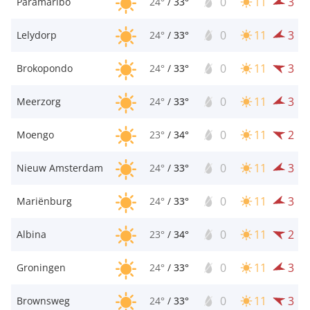
0
11
3
Paramaribo
24°
/
33°
0
11
3
Lelydorp
24°
/
33°
0
11
3
Brokopondo
24°
/
33°
0
11
3
Meerzorg
24°
/
33°
0
11
2
Moengo
23°
/
34°
0
11
3
Nieuw Amsterdam
24°
/
33°
0
11
3
Mariënburg
24°
/
33°
0
11
2
Albina
23°
/
34°
0
11
3
Groningen
24°
/
33°
0
11
3
Brownsweg
24°
/
33°