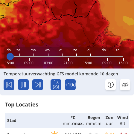
do
za
ma
wo
vr
zo
di
do
za
15:00
09:00
03:00
21:00
15:00
09:00
15:00
Temperatuurverwachting GFS model komende 10 dagen
1x
+10d
Top Locaties
°C
Regen
Zon
Wind
Stad
min.
/
max.
mm/cm
uur
Bft