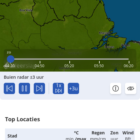
zo
04:20
04:50
05:20
05:50
06:20
Buien radar ±3 uur
1x
+3u
Top Locaties
°C
Regen
Zon
Wind
Stad
min.
/
max.
mm/cm
uur
Bft