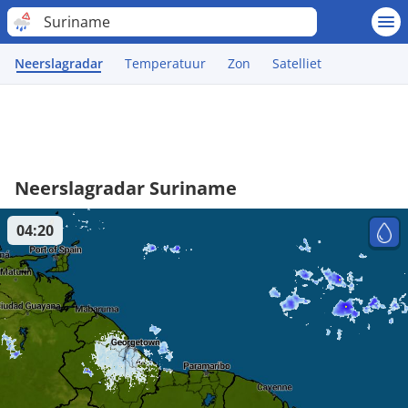
Suriname
Neerslagradar
Temperatuur
Zon
Satelliet
Neerslagradar Suriname
04:20