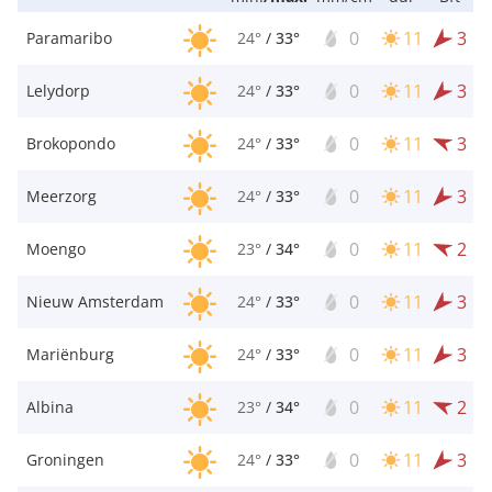
0
11
3
Paramaribo
24°
/
33°
0
11
3
Lelydorp
24°
/
33°
0
11
3
Brokopondo
24°
/
33°
0
11
3
Meerzorg
24°
/
33°
0
11
2
Moengo
23°
/
34°
0
11
3
Nieuw Amsterdam
24°
/
33°
0
11
3
Mariënburg
24°
/
33°
0
11
2
Albina
23°
/
34°
0
11
3
Groningen
24°
/
33°