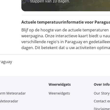
stappen van 10 dagen.
Actuele temperatuurinformatie voor Paragu
Blijf op de hoogte van de actuele temperaturen
weerpagina. Onze interactieve kaart biedt u n
verschillende regio's in Paraguay en gedetaill
dagen. Dit betekent dat u uw activiteiten optim
raguay
Weerwidgets
Over Inf
larm Meteoradar
Weerwidgets
Our Story
 Meteoradar
Contact e
Disclaime