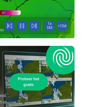
40
60
1x
+10d
:00
n
Probeer het
gratis
wijd.
5 in