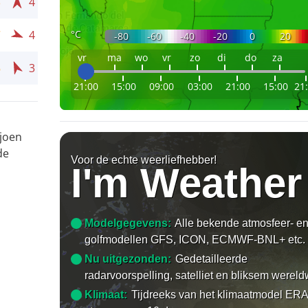
3
4
°C
7
4
-80
-60
-40
-20
0
20
vr
ma
wo
vr
zo
di
do
za
6
3
21:00
15:00
09:00
03:00
21:00
15:00
21
ljoen
de
Voor de echte weerliefhebber!
I'm Weather
Modelgegevens:
Alle bekende atmosfeer- e
golfmodellen GFS, ICON, ECMWF-BNL+ etc.
Nu uitgezonden:
Gedetailleerde
radarvoorspelling, satelliet en bliksem wereld
Klimaat:
Tijdreeks van het klimaatmodel ERA