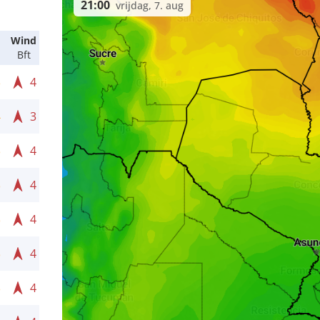
21:00
vrijdag, 7. aug
Wind
Bft
3
4
4
3
3
4
3
4
3
4
3
4
3
4