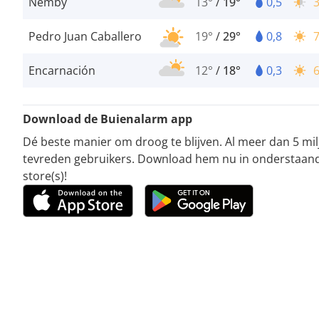
Nemby
13°
/
19°
0,5
Pedro Juan Caballero
19°
/
29°
0,8
Encarnación
12°
/
18°
0,3
Download de Buienalarm app
Dé beste manier om droog te blijven. Al meer dan 5 mi
tevreden gebruikers. Download hem nu in onderstaan
store(s)!