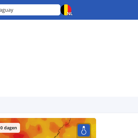
raguay
NL
0 dagen