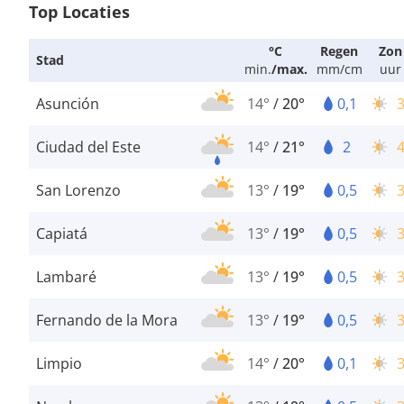
Top Locaties
°C
Regen
Zon
Stad
min.
/
max.
mm/cm
uur
Asunción
14°
/
20°
0,1
Ciudad del Este
14°
/
21°
2
San Lorenzo
13°
/
19°
0,5
Capiatá
13°
/
19°
0,5
Lambaré
13°
/
19°
0,5
Fernando de la Mora
13°
/
19°
0,5
Limpio
14°
/
20°
0,1