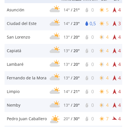
0
5
4
Asunción
14°
/
21°
0,5
5
3
Ciudad del Este
14°
/
23°
0
4
4
San Lorenzo
13°
/
20°
0
4
4
Capiatá
13°
/
20°
0
4
4
Lambaré
13°
/
20°
0
4
4
Fernando de la Mora
13°
/
20°
0
5
4
Limpio
14°
/
21°
0
4
4
Nemby
13°
/
20°
0
7
4
Pedro Juan Caballero
20°
/
30°