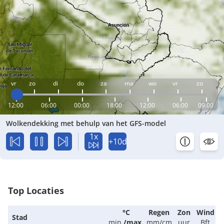
vr
zo
di
do
za
ma
wo
vr
zo
12:00
06:00
00:00
18:00
12:00
06:00
09:00
Wolkendekking met behulp van het GFS-model
1x
+10d
Top Locaties
°C
Regen
Zon
Wind
Stad
min.
/
max.
mm/cm
uur
Bft