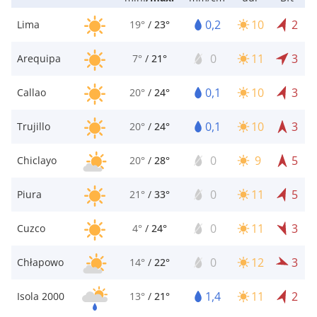
0,2
10
2
Lima
19°
/
23°
0
11
3
Arequipa
7°
/
21°
0,1
10
3
Callao
20°
/
24°
0,1
10
3
Trujillo
20°
/
24°
0
9
5
Chiclayo
20°
/
28°
0
11
5
Piura
21°
/
33°
0
11
3
Cuzco
4°
/
24°
0
12
3
Chłapowo
14°
/
22°
1,4
11
2
Isola 2000
13°
/
21°