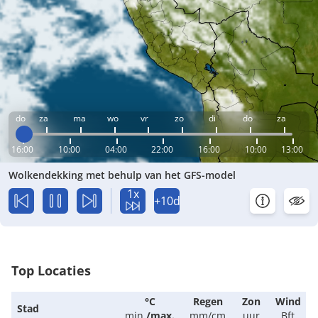
do
za
ma
wo
vr
zo
di
do
za
16:00
10:00
04:00
22:00
16:00
10:00
13:00
Wolkendekking met behulp van het GFS-model
1x
+10d
Top Locaties
°C
Regen
Zon
Wind
Stad
min.
/
max.
mm/cm
uur
Bft