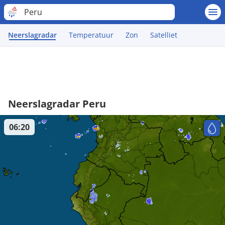
Peru
Neerslagradar
Temperatuur
Zon
Satelliet
Neerslagradar Peru
06:20