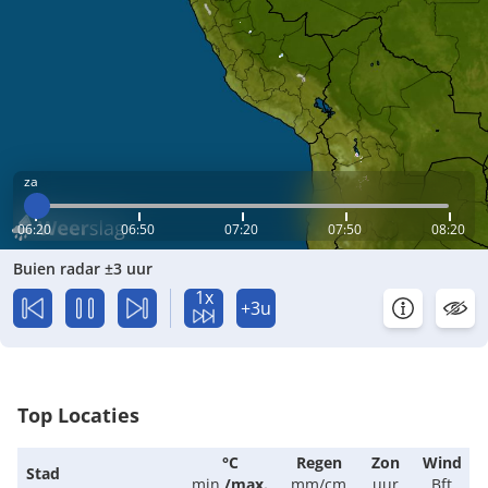
za
06:20
06:50
07:20
07:50
08:20
Buien radar ±3 uur
1x
+3u
Top Locaties
°C
Regen
Zon
Wind
Stad
min.
/
max.
mm/cm
uur
Bft