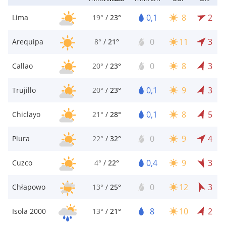
0,1
8
2
Lima
19°
/
23°
0
11
3
Arequipa
8°
/
21°
0
8
3
Callao
20°
/
23°
0,1
9
3
Trujillo
20°
/
23°
0,1
8
5
Chiclayo
21°
/
28°
0
9
4
Piura
22°
/
32°
0,4
9
3
Cuzco
4°
/
22°
0
12
3
Chłapowo
13°
/
25°
8
10
2
Isola 2000
13°
/
21°