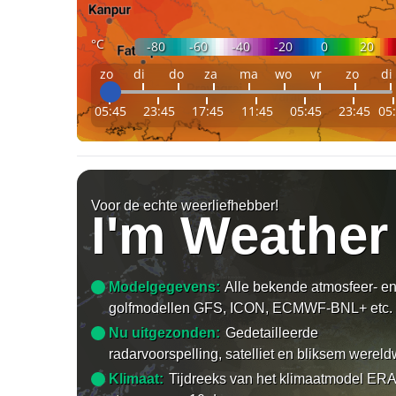
°C
-80
-60
-40
-20
0
20
zo
di
do
za
ma
wo
vr
zo
di
05:45
23:45
17:45
11:45
05:45
23:45
05
Voor de echte weerliefhebber!
I'm Weather
Modelgegevens:
Alle bekende atmosfeer- e
golfmodellen GFS, ICON, ECMWF-BNL+ etc.
Nu uitgezonden:
Gedetailleerde
radarvoorspelling, satelliet en bliksem wereld
Klimaat:
Tijdreeks van het klimaatmodel ERA