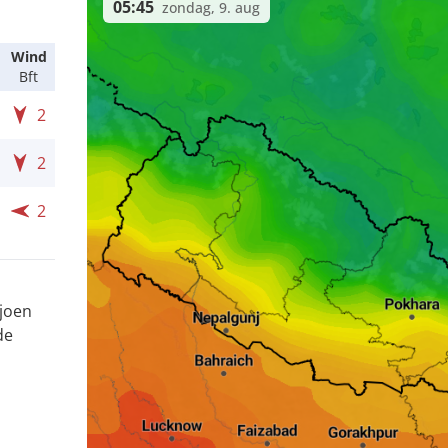
05:45
zondag, 9. aug
Wind
Bft
2
2
2
ljoen
de