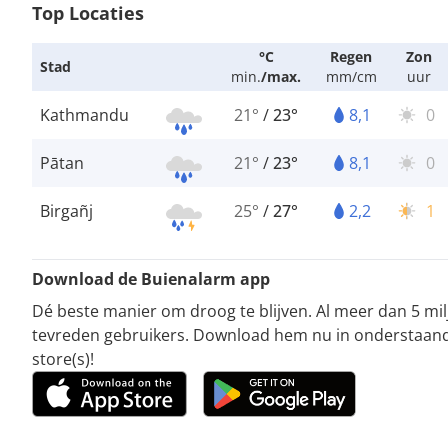
Top Locaties
°C
Regen
Zon
Stad
min.
/
max.
mm/cm
uur
Kathmandu
21°
/
23°
8,1
0
Pātan
21°
/
23°
8,1
0
Birgañj
25°
/
27°
2,2
1
Download de Buienalarm app
Dé beste manier om droog te blijven. Al meer dan 5 mi
tevreden gebruikers. Download hem nu in onderstaan
store(s)!