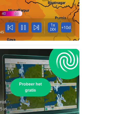
40
60
1x
+10d
:45
n
Probeer het
gratis
wijd.
5 in