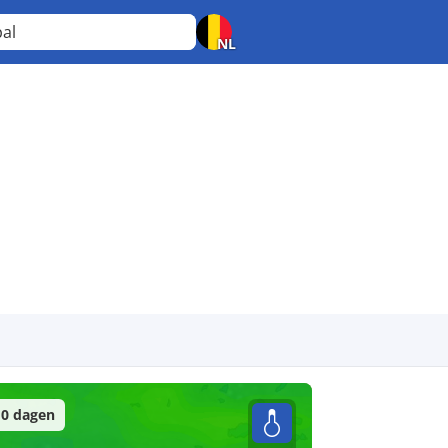
pal
NL
0 dagen