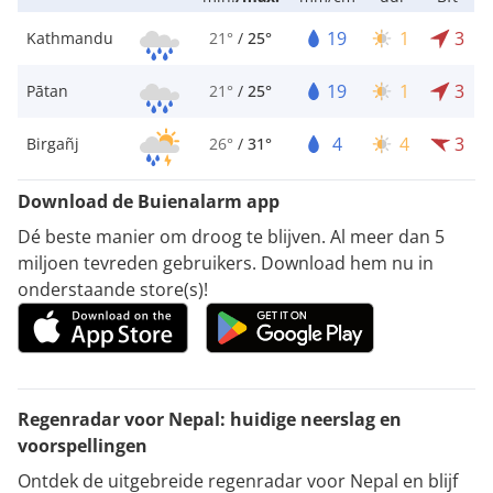
19
1
3
Kathmandu
21°
/
25°
19
1
3
Pātan
21°
/
25°
4
4
3
Birgañj
26°
/
31°
Download de Buienalarm app
Dé beste manier om droog te blijven. Al meer dan 5
miljoen tevreden gebruikers. Download hem nu in
onderstaande store(s)!
Regenradar voor Nepal: huidige neerslag en
voorspellingen
Ontdek de uitgebreide regenradar voor Nepal en blijf