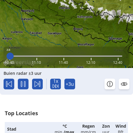
za
10:40
11:10
11:40
12:10
12:40
Buien radar ±3 uur
1x
+3u
Top Locaties
°C
Regen
Zon
Wind
Stad
min.
/
max.
mm/cm
uur
Bft