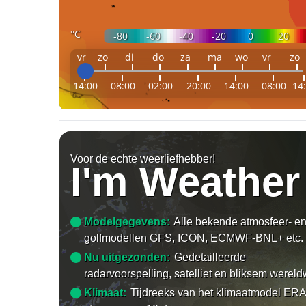
°C
-80
-60
-40
-20
0
20
vr
zo
di
do
za
ma
wo
vr
zo
14:00
08:00
02:00
20:00
14:00
08:00
14
Voor de echte weerliefhebber!
I'm Weather
Modelgegevens:
Alle bekende atmosfeer- e
golfmodellen GFS, ICON, ECMWF-BNL+ etc.
Nu uitgezonden:
Gedetailleerde
radarvoorspelling, satelliet en bliksem wereld
Klimaat:
Tijdreeks van het klimaatmodel ERA