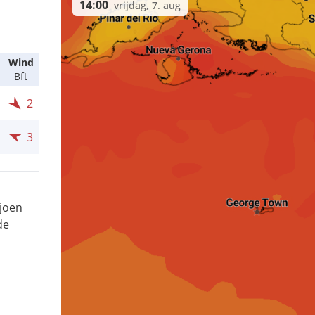
14:00
vrijdag, 7. aug
Wind
Bft
2
3
ljoen
de