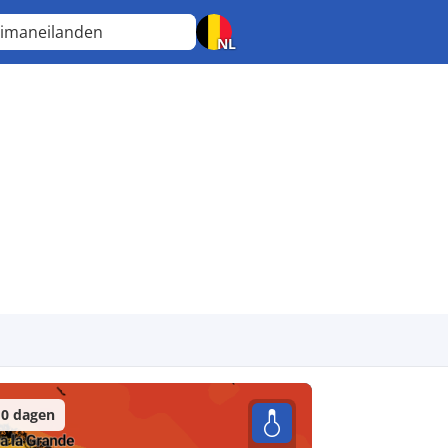
imaneilanden
NL
0 dagen