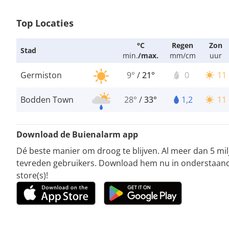
Top Locaties
°C
Regen
Zon
Stad
min.
/
max.
mm/cm
uur
Germiston
9°
/
21°
0
11
Bodden Town
28°
/
33°
1,2
11
Download de Buienalarm app
Dé beste manier om droog te blijven. Al meer dan 5 mi
tevreden gebruikers. Download hem nu in onderstaan
store(s)!