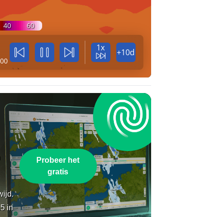
40
60
1x
+10d
:00
n
Probeer het
gratis
wijd.
5 in