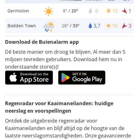
0
10
1
Germiston
8°
/
20°
3,7
10
3
Bodden Town
28°
/
33°
Download de Buienalarm app
Dé beste manier om droog te blijven. Al meer dan 5
miljoen tevreden gebruikers. Download hem nu in
onderstaande store(s)!
Regenradar voor Kaaimaneilanden: huidige
neerslag en voorspellingen
Ontdek de uitgebreide regenradar voor
Kaaimaneilanden en blijf altijd op de hoogte van de
laatste neerslagomstandigheden. Onze geavanceerde