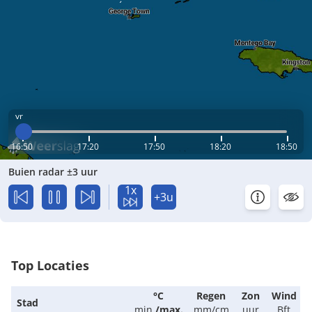
vr
16:50
17:20
17:50
18:20
18:50
Buien radar ±3 uur
1x
+3u
Top Locaties
°C
Regen
Zon
Wind
Stad
min.
/
max.
mm/cm
uur
Bft