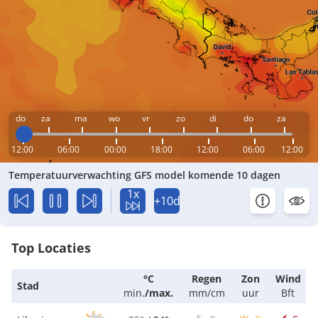
do
za
ma
wo
vr
zo
di
do
za
12:00
06:00
00:00
18:00
12:00
06:00
12:00
Temperatuurverwachting GFS model komende 10 dagen
1x
+10d
Top Locaties
°C
Regen
Zon
Wind
Stad
min.
/
max.
mm/cm
uur
Bft