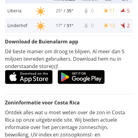
0
11
5
Liberia
25°
/
35°
0
13
2
Linderhof
17°
/
31°
Download de Buienalarm app
Dé beste manier om droog te blijven. Al meer dan 5
miljoen tevreden gebruikers. Download hem nu in
onderstaande store(s)!
Zoninformatie voor Costa Rica
Ontdek alles wat u moet weten over de zon in Costa
Rica op onze uitgebreide site. Wij bieden actuele
informatie over het percentage zonneschijn,
bewolking, UV-index en zonsopkomst- en