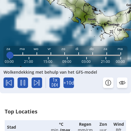
za
ma
wo
vr
zo
di
do
za
ma
03:00
21:00
15:00
09:00
03:00
21:00
00:00
Wolkendekking met behulp van het GFS-model
1x
+10d
Top Locaties
°C
Regen
Zon
Wind
Stad
min.
/
max.
mm/cm
uur
Bft