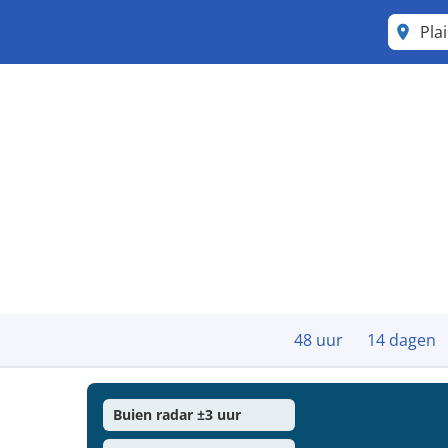
Pla
48 uur
14 dagen
Buien radar ±3 uur