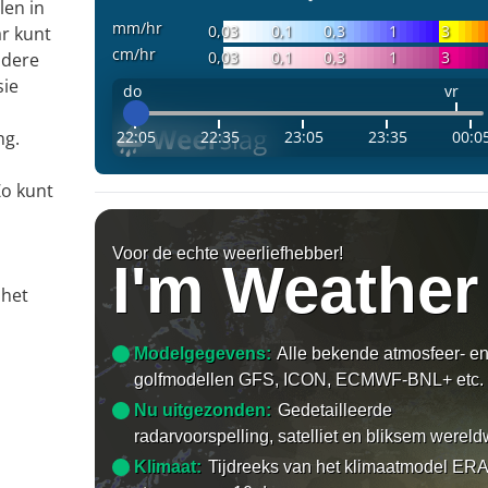
len in
mm/hr
0,03
0,1
0,3
1
3
r kunt
cm/hr
0,03
0,1
0,3
1
3
ndere
sie
do
vr
22:05
22:35
23:05
23:35
00:0
ng.
Zo kunt
Voor de echte weerliefhebber!
I'm Weather
 het
Modelgegevens:
Alle bekende atmosfeer- e
golfmodellen GFS, ICON, ECMWF-BNL+ etc.
Nu uitgezonden:
Gedetailleerde
radarvoorspelling, satelliet en bliksem wereld
Klimaat:
Tijdreeks van het klimaatmodel ERA