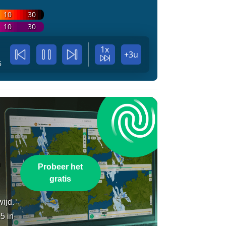
10
30
10
30
1x
+3u
5
n
Probeer het
gratis
wijd.
5 in