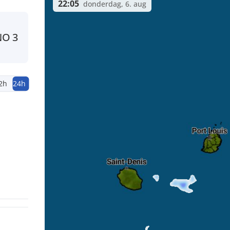
22:05
donderdag, 6. aug
NO
3
2h
24h