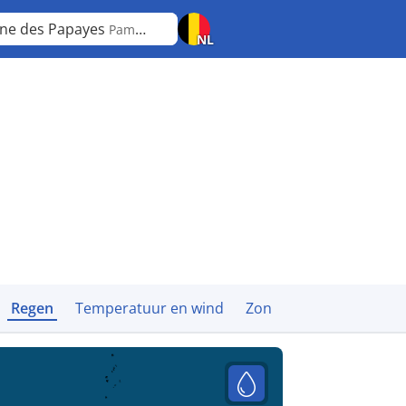
ine des Papayes
Pamplemousses
NL
Regen
Temperatuur en wind
Zon