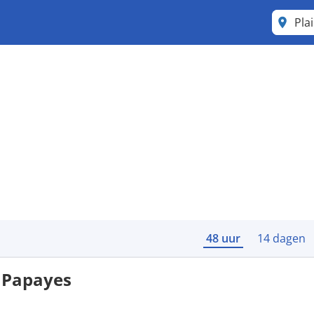
Pla
48 uur
14 dagen
 Papayes