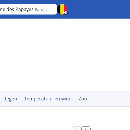
ine des Papayes
Pamplemousses
NL
Regen
Temperatuur en wind
Zon