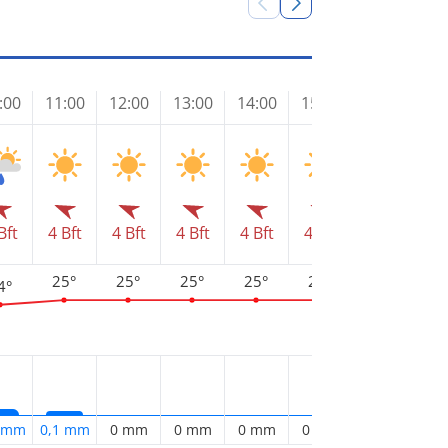
:00
11:00
12:00
13:00
14:00
15:00
16:00
17
Bft
4 Bft
4 Bft
4 Bft
4 Bft
4 Bft
4 Bft
4 
25°
25°
25°
25°
25°
4°
24°
2
2 mm
0,1 mm
0 mm
0 mm
0 mm
0 mm
0 mm
0