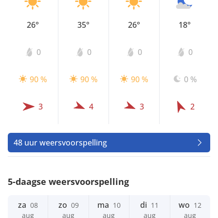
26°
35°
26°
18°
0
0
0
0
90 %
90 %
90 %
0 %
3
4
3
2
48 uur weersvoorspelling
5-daagse weersvoorspelling
za
zo
ma
di
wo
08
09
10
11
12
aug
aug
aug
aug
aug