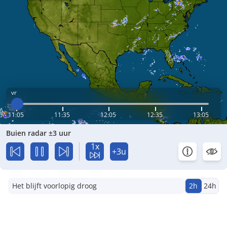
vr
11:05
11:35
12:05
12:35
13:05
Buien radar ±3 uur
1x
+3u
Het blijft voorlopig droog
2h
24h