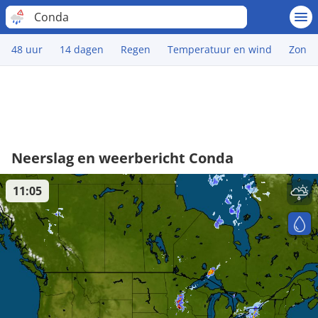
Conda
48 uur
14 dagen
Regen
Temperatuur en wind
Zon
Neerslag en weerbericht Conda
11:05