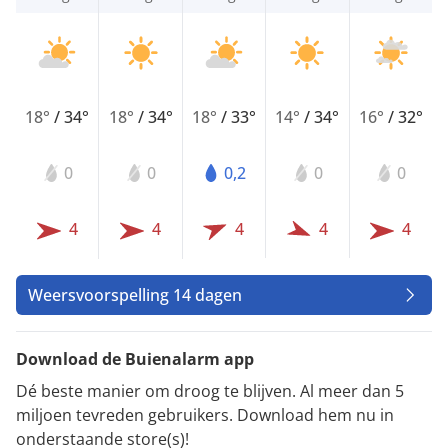
18°
/
34°
18°
/
34°
18°
/
33°
14°
/
34°
16°
/
32°
0
0
0,2
0
0
4
4
4
4
4
Weersvoorspelling 14 dagen
Download de Buienalarm app
Dé beste manier om droog te blijven. Al meer dan 5
miljoen tevreden gebruikers. Download hem nu in
onderstaande store(s)!