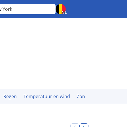
w York
NL
Regen
Temperatuur en wind
Zon