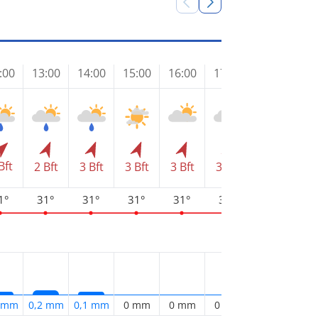
:00
13:00
14:00
15:00
16:00
17:00
18:00
19
Bft
2 Bft
3 Bft
3 Bft
3 Bft
3 Bft
3 Bft
3 
1°
31°
31°
31°
31°
31°
31°
3
1 mm
0,2 mm
0,1 mm
0 mm
0 mm
0 mm
0 mm
0