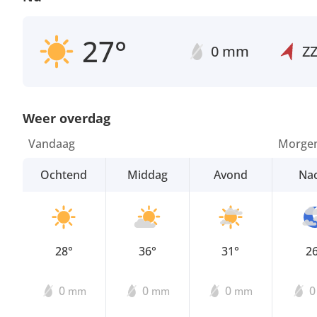
27°
0 mm
Z
Weer overdag
Vandaag
Morge
Ochtend
Middag
Avond
Na
28°
36°
31°
2
0
0
0
mm
mm
mm