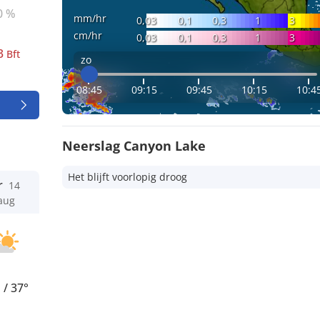
0 %
mm/hr
0,03
0,1
0,3
1
3
cm/hr
0,03
0,1
0,3
1
3
3
Bft
zo
08:45
09:15
09:45
10:15
10:4
Neerslag Canyon Lake
Het blijft voorlopig droog
r
14
aug
°
/
37°