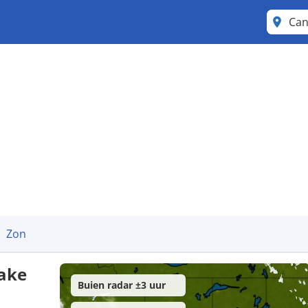
Can
Zon
ake
Buien radar ±3 uur