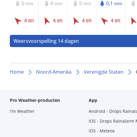
0
0
0
0,1
mm
mm
mm
mm
4
4
4
4
Bft
Bft
Bft
Bft
Weersvoorspelling 14 dagen
Home
Noord-Amerika
Verenigde Staten
Pro Weather-producten
App
I'm Weather
Android - Drops Raina
IOS - Drops Rainalarm
IOS - Meteox