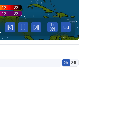
10
30
10
30
1x
+3u
5
2h
24h