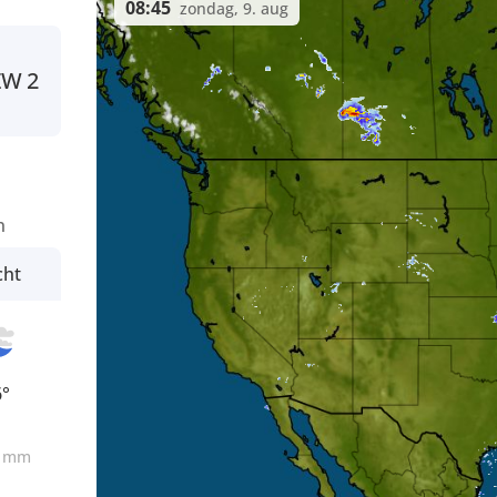
08:45
zondag, 9. aug
ZW
2
n
cht
6°
0
mm