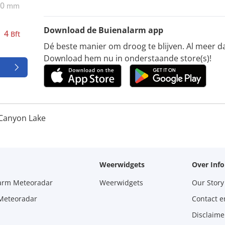
0
mm
Download de Buienalarm app
4
Bft
Dé beste manier om droog te blijven. Al meer d
Download hem nu in onderstaande store(s)!
Canyon Lake
Weerwidgets
Over Inf
larm Meteoradar
Weerwidgets
Our Story
 Meteoradar
Contact e
Disclaime