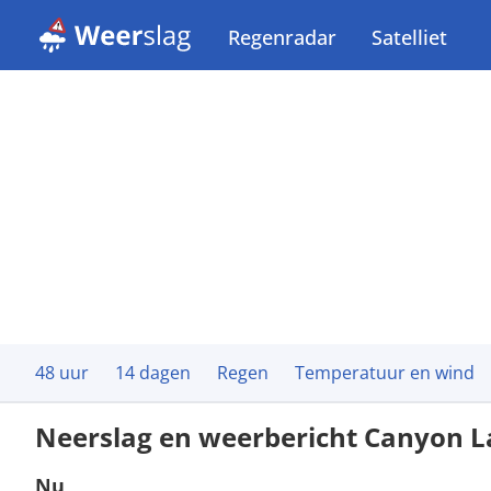
Regenradar
Satelliet
48 uur
14 dagen
Regen
Temperatuur en wind
Neerslag en weerbericht Canyon L
Nu