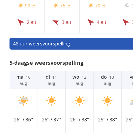
90 %
75 %
70 %
2
3
4
Bft
Bft
Bft
48 uur weersvoorspelling
5-daagse weersvoorspelling
ma
di
wo
do
v
10
11
12
13
aug
aug
aug
aug
26°
/
36°
26°
/
37°
26°
/
38°
25°
/
38°
25