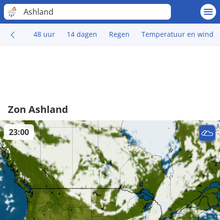
Ashland
48 uur
14 dagen
Regen
Temperatuur en wind
Zon Ashland
23:00