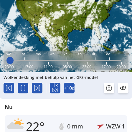
wo
za
ma
wo
vr
zo
di
do
23:00
17:00
11:00
05:00
23:00
17:00
20:00
Wolkendekking met behulp van het GFS-model
1x
+10d
Nu
22°
0 mm
WZW
1