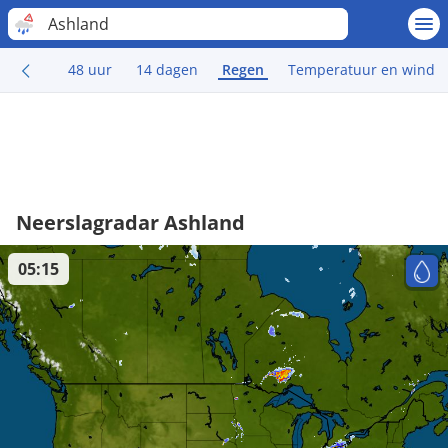
Ashland
48 uur
14 dagen
Regen
Temperatuur en wind
Neerslagradar Ashland
05:15