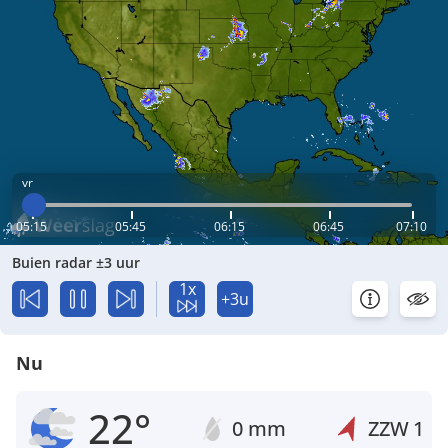
vr
05:15
05:45
06:15
06:45
07:10
Buien radar ±3 uur
1x
+3u
Nu
22°
0 mm
ZZW
1