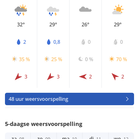
32°
29°
26°
29°
2
0,8
0
0
35 %
25 %
0 %
70 %
3
3
2
2
48 uur weersvoorspelling
5-daagse weersvoorspelling
za
zo
ma
di
wo
08
09
10
11
12