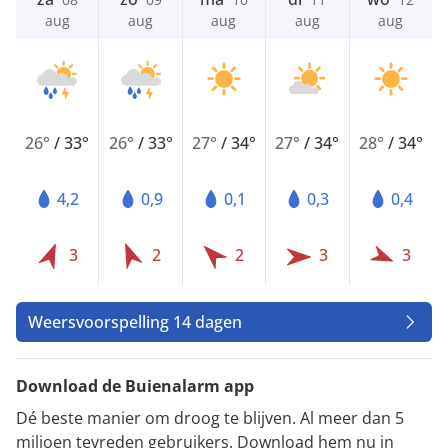
aug
aug
aug
aug
aug
26°
/
33°
26°
/
33°
27°
/
34°
27°
/
34°
28°
/
34°
4,2
0,9
0,1
0,3
0,4
3
2
2
3
3
Weersvoorspelling 14 dagen
Download de Buienalarm app
Dé beste manier om droog te blijven. Al meer dan 5
miljoen tevreden gebruikers. Download hem nu in