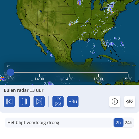
vr
13:30
14:00
14:30
15:00
15:30
Buien radar ±3 uur
1x
+3u
Het blijft voorlopig droog
2h
24h