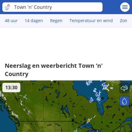
Town 'n' Country
48 uur
14 dagen
Regen
Temperatuur en wind
Zon
Neerslag en weerbericht Town 'n'
Country
13:30