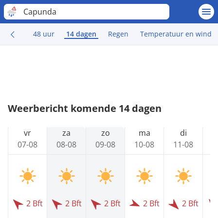
Capunda
48 uur
14 dagen
Regen
Temperatuur en wind
Weerbericht komende 14 dagen
vr
za
zo
ma
di
07-08
08-08
09-08
10-08
11-08
1
2 Bft
2 Bft
2 Bft
2 Bft
2 Bft