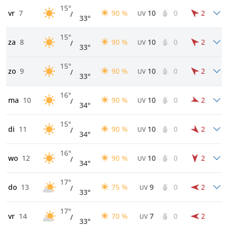
15°
vr
7
90 %
10
0
2
/
UV
33°
15°
za
8
90 %
10
0
2
/
UV
33°
15°
zo
9
90 %
10
0
2
/
UV
33°
16°
ma
10
90 %
10
0
2
/
UV
34°
15°
di
11
90 %
10
0
2
/
UV
34°
16°
wo
12
90 %
10
0
2
/
UV
34°
17°
do
13
75 %
9
0
2
/
UV
33°
17°
vr
14
70 %
7
0
2
/
UV
33°