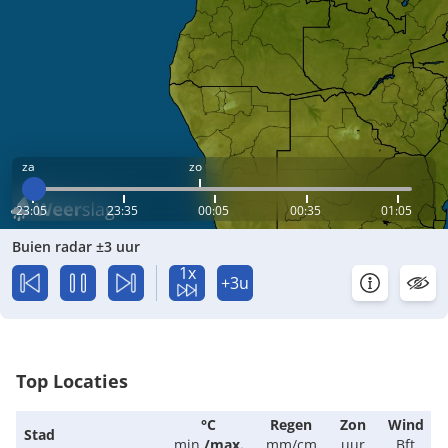
za
zo
23:05
23:35
00:05
00:35
01:05
Buien radar ±3 uur
1x
+3u
Top Locaties
°C
Regen
Zon
Wind
Stad
min.
/
max.
mm/cm
uur
Bft