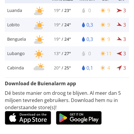
0
9
3
Luanda
19°
/
23°
0,3
9
3
Lobito
19°
/
24°
0,3
9
3
Benguela
19°
/
24°
0
11
3
Lubango
13°
/
27°
0,1
4
3
Cabinda
20°
/
25°
Download de Buienalarm app
Dé beste manier om droog te blijven. Al meer dan 5
miljoen tevreden gebruikers. Download hem nu in
onderstaande store(s)!