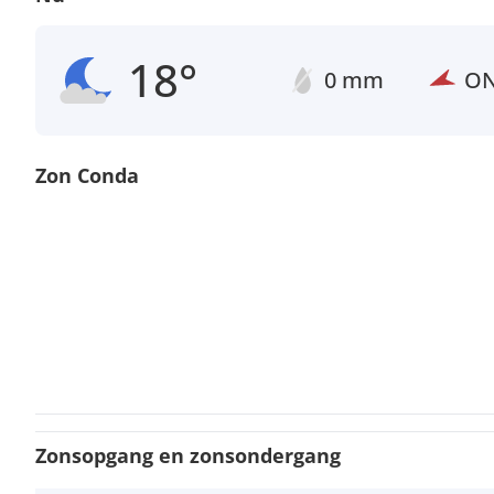
18°
0 mm
O
Zon Conda
Zonsopgang en zonsondergang