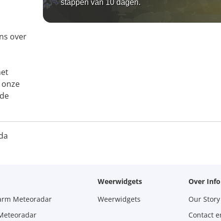
stappen van 10 dagen.
ns over
het
k onze
 de
da
Weerwidgets
Over Inf
larm Meteoradar
Weerwidgets
Our Story
 Meteoradar
Contact e