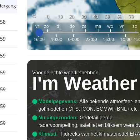
dergang
%
0
10
20
30
40
50
60
70
:58
vr
zo
di
do
za
ma
wo
vr
zo
:59
16:00
10:00
04:00
22:00
16:00
10:00
13
:59
:59
Voor de echte weerliefhebber!
I'm Weather
:59
Modelgegevens:
Alle bekende atmosfeer- e
:59
golfmodellen GFS, ICON, ECMWF-BNL+ etc.
Nu uitgezonden:
Gedetailleerde
:59
radarvoorspelling, satelliet en bliksem wereld
Klimaat:
Tijdreeks van het klimaatmodel ERA