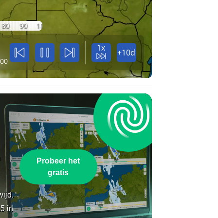
80
90
100
1x
+10d
:00
n
Probeer het
gratis
wijd.
5 in