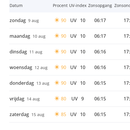
Datum
Procent
UV-index
Zonsopgang
Zonson
zondag
90
UV
10
06:17
17
9 aug
maandag
90
UV
10
06:17
17
10 aug
dinsdag
90
UV
10
06:16
17
11 aug
woensdag
90
UV
10
06:16
17
12 aug
donderdag
90
UV
10
06:15
17
13 aug
vrijdag
80
UV
9
06:15
17
14 aug
zaterdag
85
UV
10
06:15
17
15 aug