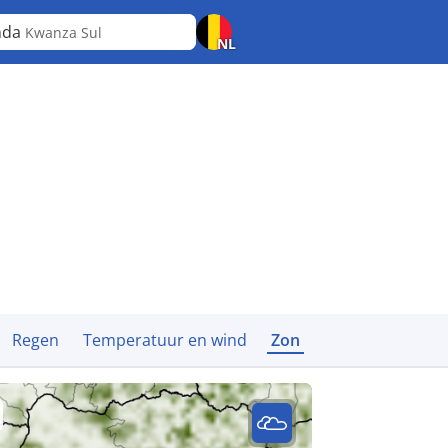
nda
Kwanza Sul
NL
Regen
Temperatuur en wind
Zon