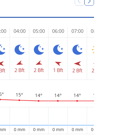
:00
04:00
05:00
06:00
07:00
08:00
09:00
10
1 Bft
2 Bft
2 Bft
Bft
2 Bft
2 Bft
2 Bft
3 
2
18°
6°
15°
14°
14°
14°
14°
 mm
0 mm
0 mm
0 mm
0 mm
0 mm
0 mm
0