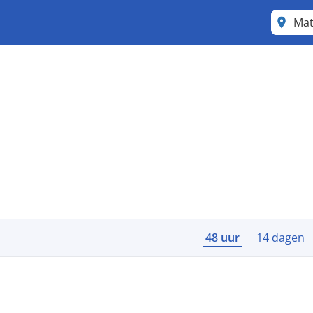
Mat
48 uur
14 dagen