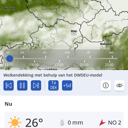
vr
za
zo
ma
di
wo
11:00
14:00
17:00
20:00
23:00
Wolkendekking met behulp van het DWDEU-model
1x
+5d
Nu
26°
0 mm
NO
2