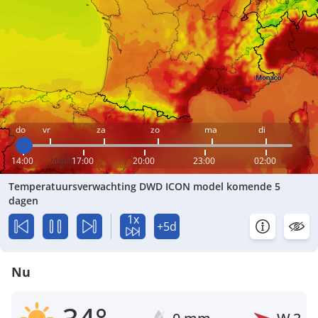
do
vr
za
zo
ma
di
14:00
17:00
20:00
23:00
02:00
Temperatuursverwachting DWD ICON model komende 5
dagen
1x
+5d
Nu