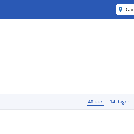
Ga
48 uur
14 dagen