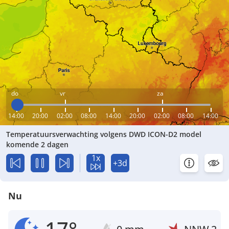
do
vr
za
14:00
20:00
02:00
08:00
14:00
20:00
02:00
08:00
14:00
Temperatuursverwachting volgens DWD ICON-D2 model
komende 2 dagen
1x
+3d
Nu