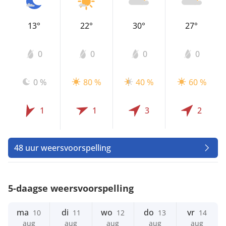
13°
22°
30°
27°
0
0
0
0
0 %
80 %
40 %
60 %
1
1
3
2
48 uur weersvoorspelling
5-daagse weersvoorspelling
ma
di
wo
do
vr
10
11
12
13
14
aug
aug
aug
aug
aug