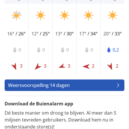
16°
/
26°
12°
/
25°
13°
/
30°
17°
/
34°
20°
/
33°
0
0
0
0
0,2
3
3
3
2
2
Weersvoorspelling 14 dagen
Download de Buienalarm app
Dé beste manier om droog te blijven. Al meer dan 5
miljoen tevreden gebruikers. Download hem nu in
onderstaande store(s)!