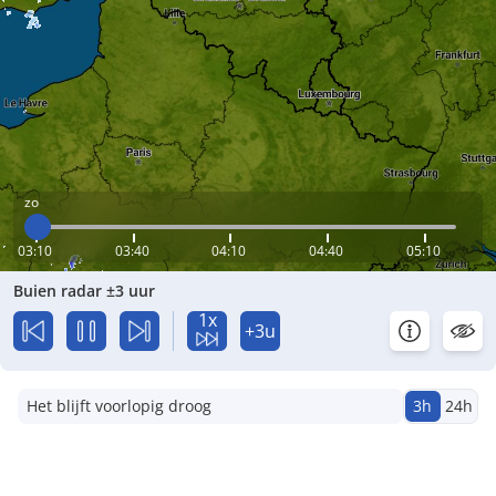
zo
03:10
03:40
04:10
04:40
05:10
Buien radar ±3 uur
1x
+3u
Het blijft voorlopig droog
3h
24h