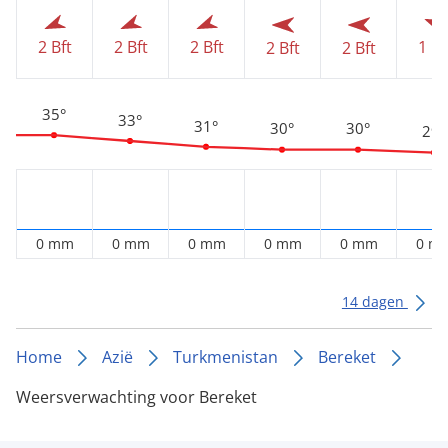
1 Bf
2 Bft
2 Bft
2 Bft
2 Bft
2 Bft
35°
33°
31°
30°
30°
29°
0 mm
0 mm
0 mm
0 mm
0 mm
0 m
14 dagen
Home
Azië
Turkmenistan
Bereket
Weersverwachting voor Bereket