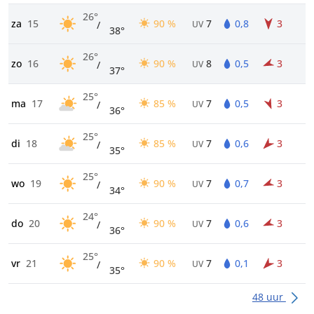
26°
za
15
90 %
7
0,8
3
/
UV
38°
26°
zo
16
90 %
8
0,5
3
/
UV
37°
25°
ma
17
85 %
7
0,5
3
/
UV
36°
25°
di
18
85 %
7
0,6
3
/
UV
35°
25°
wo
19
90 %
7
0,7
3
/
UV
34°
24°
do
20
90 %
7
0,6
3
/
UV
36°
25°
vr
21
90 %
7
0,1
3
/
UV
35°
48 uur