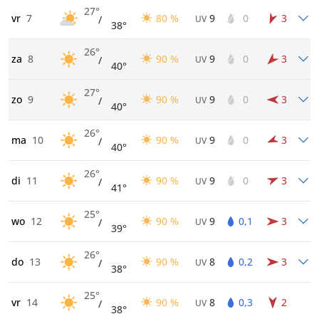
27°
vr
7
80 %
9
0
3
/
UV
38°
26°
za
8
90 %
9
0
3
/
UV
40°
27°
zo
9
90 %
9
0
3
/
UV
40°
26°
ma
10
90 %
9
0
3
/
UV
40°
26°
di
11
90 %
9
0
3
/
UV
41°
25°
wo
12
90 %
9
0,1
3
/
UV
39°
26°
do
13
90 %
8
0,2
3
/
UV
38°
25°
vr
14
90 %
8
0,3
2
/
UV
38°