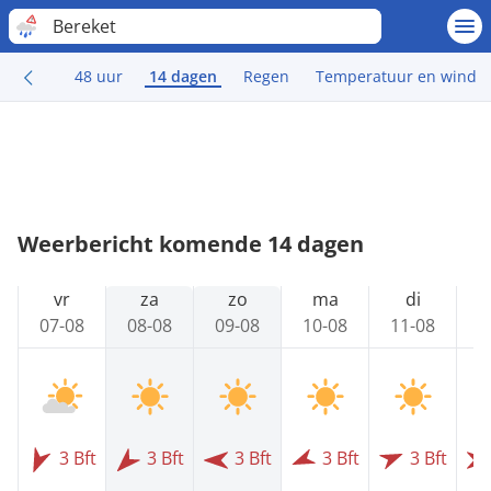
Bereket
48 uur
14 dagen
Regen
Temperatuur en wind
Weerbericht komende 14 dagen
vr
za
zo
ma
di
07-08
08-08
09-08
10-08
11-08
1
3 Bft
3 Bft
3 Bft
3 Bft
3 Bft