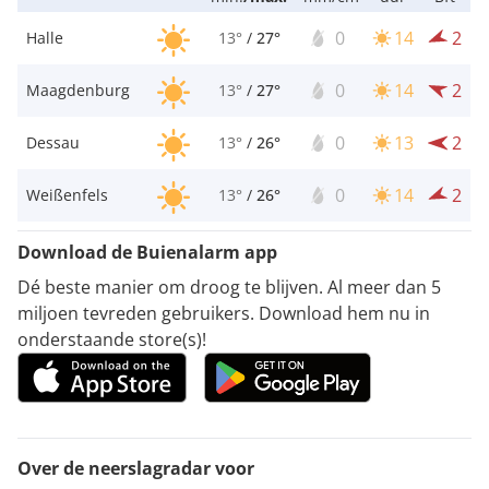
0
14
2
Halle
13°
/
27°
0
14
2
Maagdenburg
13°
/
27°
0
13
2
Dessau
13°
/
26°
0
14
2
Weißenfels
13°
/
26°
Download de Buienalarm app
Dé beste manier om droog te blijven. Al meer dan 5
miljoen tevreden gebruikers. Download hem nu in
onderstaande store(s)!
Over de neerslagradar voor