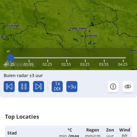
vr
01:25
01:55
02:25
02:55
03:25
03:55
04:25
Buien radar ±3 uur
1x
+3u
Top Locaties
°C
Regen
Zon
Wind
Stad
min.
/
max.
mm/cm
uur
Bft