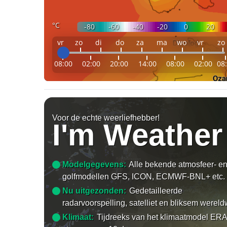
°C
-80
-60
-40
-20
0
20
vr
zo
di
do
za
ma
wo
vr
zo
08:00
02:00
20:00
14:00
08:00
02:00
08
Voor de echte weerliefhebber!
I'm Weather
Modelgegevens:
Alle bekende atmosfeer- e
golfmodellen GFS, ICON, ECMWF-BNL+ etc.
Nu uitgezonden:
Gedetailleerde
radarvoorspelling, satelliet en bliksem wereld
Klimaat:
Tijdreeks van het klimaatmodel ERA