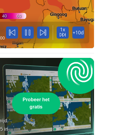
40
60
1x
+10d
:00
n
Probeer het
gratis
wijd.
5 in