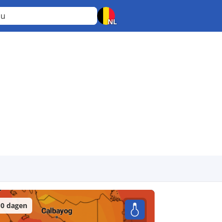
bu
NL
0 dagen