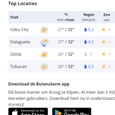
Top Locaties
°C
Regen
Zon
Stad
min.
/
max.
mm/cm
uur
Cebu City
27°
/
32°
0,2
6
Dalaguete
27°
/
32°
4,5
9
Oslob
26°
/
32°
0
9
Tuburan
28°
/
33°
0,5
6
Download de Buienalarm app
Dé beste manier om droog te blijven. Al meer dan 5 mi
tevreden gebruikers. Download hem nu in onderstaan
store(s)!