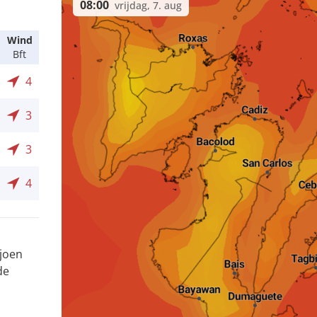
08:00
vrijdag, 7. aug
Wind
Bft
4
3
3
4
ljoen
de