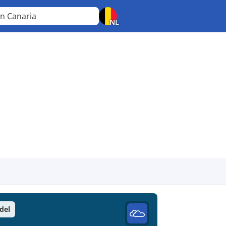
n Canaria
NL
del