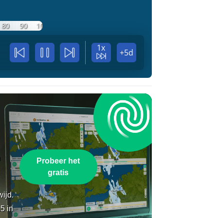
80
90
100
1x
+5d
n
Probeer het
gratis
wijd.
5 in