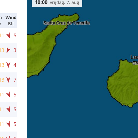
10:00
vrijdag, 7. aug
n
Wind
r
Bft
11
5
13
3
13
4
13
7
11
5
11
5
11
5