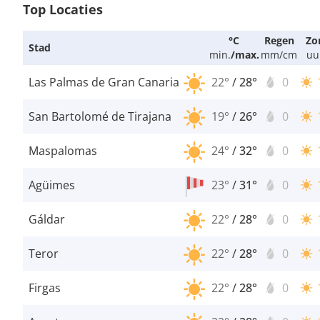
Top Locaties
°C
Regen
Zo
Stad
min.
/
max.
mm/cm
uu
Las Palmas de Gran Canaria
22°
/
28°
0
San Bartolomé de Tirajana
19°
/
26°
0
Maspalomas
24°
/
32°
0
Agüimes
23°
/
31°
0
Gáldar
22°
/
28°
0
Teror
22°
/
28°
0
Firgas
22°
/
28°
0