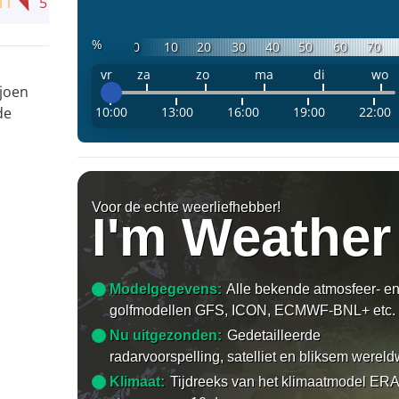
11
5
%
0
10
20
30
40
50
60
70
vr
za
zo
ma
di
wo
ljoen
10:00
13:00
16:00
19:00
22:00
de
Voor de echte weerliefhebber!
I'm Weather
Modelgegevens:
Alle bekende atmosfeer- e
golfmodellen GFS, ICON, ECMWF-BNL+ etc.
Nu uitgezonden:
Gedetailleerde
radarvoorspelling, satelliet en bliksem wereld
Klimaat:
Tijdreeks van het klimaatmodel ERA