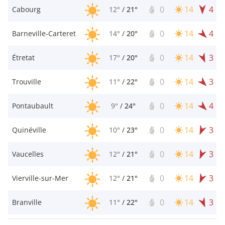
0
14
4
Cabourg
12°
/
21°
0
14
4
Barneville-Carteret
14°
/
20°
0
14
3
Étretat
17°
/
20°
0
14
3
Trouville
11°
/
22°
0
14
4
Pontaubault
9°
/
24°
0
14
3
Quinéville
10°
/
23°
0
14
3
Vaucelles
12°
/
21°
0
14
3
Vierville-sur-Mer
12°
/
21°
0
14
3
Branville
11°
/
22°