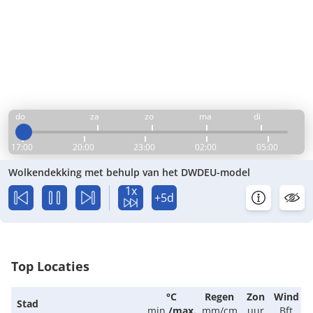
do
za
zo
ma
di
17:00
20:00
23:00
02:00
05:00
Wolkendekking met behulp van het DWDEU-model
1x
+5d
Top Locaties
°C
Regen
Zon
Wind
Stad
min.
/
max.
mm/cm
uur
Bft