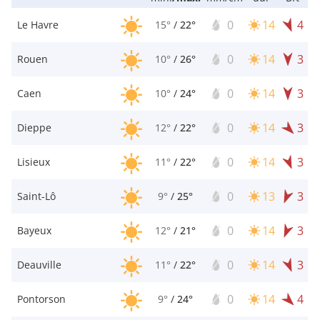
0
14
4
Le Havre
15°
/
22°
0
14
3
Rouen
10°
/
26°
0
14
3
Caen
10°
/
24°
0
14
3
Dieppe
12°
/
22°
0
14
3
Lisieux
11°
/
22°
0
13
3
Saint-Lô
9°
/
25°
0
14
3
Bayeux
12°
/
21°
0
14
3
Deauville
11°
/
22°
0
14
4
Pontorson
9°
/
24°