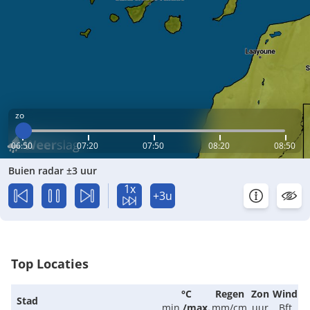
zo
06:50
07:20
07:50
08:20
08:50
Buien radar ±3 uur
1x
+3u
Top Locaties
°C
Regen
Zon
Wind
Stad
min.
/
max.
mm/cm
uur
Bft