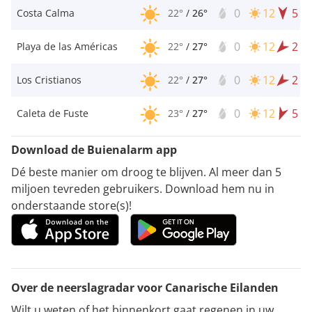
0
12
5
Costa Calma
22°
/
26°
0
12
2
Playa de las Américas
22°
/
27°
0
12
2
Los Cristianos
22°
/
27°
0
12
5
Caleta de Fuste
23°
/
27°
Download de Buienalarm app
Dé beste manier om droog te blijven. Al meer dan 5
miljoen tevreden gebruikers. Download hem nu in
onderstaande store(s)!
Over de neerslagradar voor Canarische Eilanden
Wilt u weten of het binnenkort gaat regenen in uw