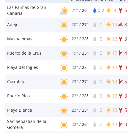
Las Palmas de Gran
0,2
9
5
21°
/
26°
Canaria
0
12
3
Adeje
20°
/
27°
0
13
3
Maspalomas
22°
/
28°
0
12
4
Puerto de la Cruz
19°
/
25°
0
13
3
Playa del Ingles
22°
/
28°
0
12
5
Corralejo
23°
/
27°
0
13
3
Puerto Rico
22°
/
28°
0
13
5
Playa Blanca
23°
/
28°
San Sebastián de la
0
13
3
22°
/
26°
Gomera