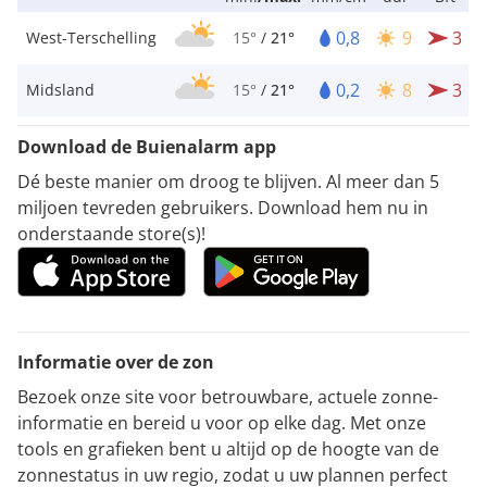
0,8
9
3
West-Terschelling
15°
/
21°
0,2
8
3
Midsland
15°
/
21°
Download de Buienalarm app
Dé beste manier om droog te blijven. Al meer dan 5
miljoen tevreden gebruikers. Download hem nu in
onderstaande store(s)!
Informatie over de zon
Bezoek onze site voor betrouwbare, actuele zonne-
informatie en bereid u voor op elke dag. Met onze
tools en grafieken bent u altijd op de hoogte van de
zonnestatus in uw regio, zodat u uw plannen perfect