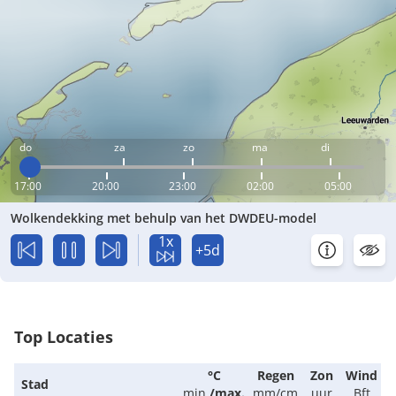
do
za
zo
ma
di
17:00
20:00
23:00
02:00
05:00
Wolkendekking met behulp van het DWDEU-model
1x
+5d
Top Locaties
°C
Regen
Zon
Wind
Stad
min.
/
max.
mm/cm
uur
Bft