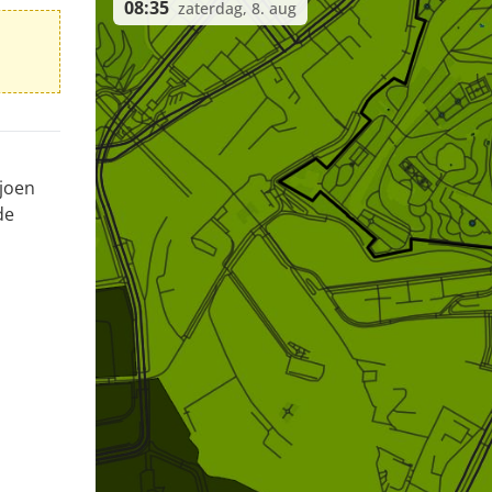
08:35
zaterdag, 8. aug
ljoen
de