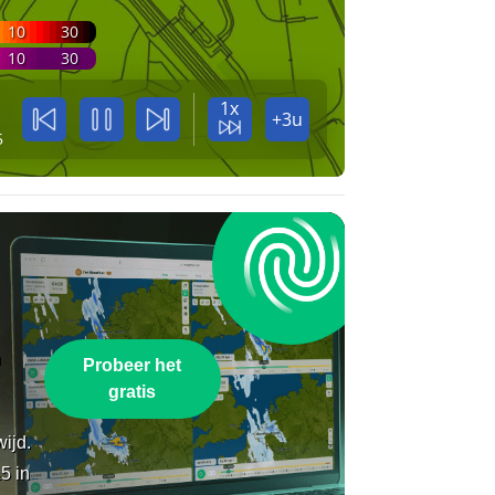
10
30
10
30
1x
+3u
5
n
Probeer het
gratis
wijd.
5 in