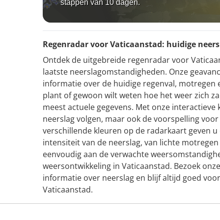
stappen van 10 dagen.
Regenradar voor Vaticaanstad: huidige neers
Ontdek de uitgebreide regenradar voor Vaticaans
laatste neerslagomstandigheden. Onze geavanc
informatie over de huidige regenval, motregen e
plant of gewoon wilt weten hoe het weer zich za
meest actuele gegevens. Met onze interactieve k
neerslag volgen, maar ook de voorspelling voo
verschillende kleuren op de radarkaart geven u 
intensiteit van de neerslag, van lichte motrege
eenvoudig aan de verwachte weersomstandighed
weersontwikkeling in Vaticaanstad. Bezoek onz
informatie over neerslag en blijf altijd goed voo
Vaticaanstad.