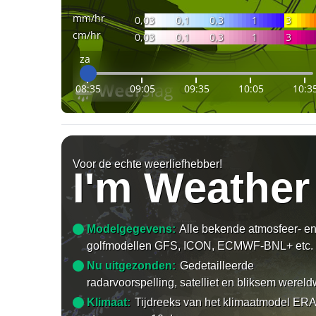
mm/hr
0,03
0,1
0,3
1
3
cm/hr
0,03
0,1
0,3
1
3
za
08:35
09:05
09:35
10:05
10:3
Voor de echte weerliefhebber!
I'm Weather
Modelgegevens:
Alle bekende atmosfeer- e
golfmodellen GFS, ICON, ECMWF-BNL+ etc.
Nu uitgezonden:
Gedetailleerde
radarvoorspelling, satelliet en bliksem wereld
Klimaat:
Tijdreeks van het klimaatmodel ERA