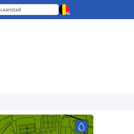
icaanstad
NL