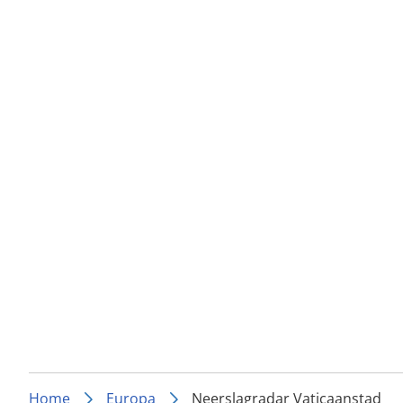
Home
Europa
Neerslagradar Vaticaanstad