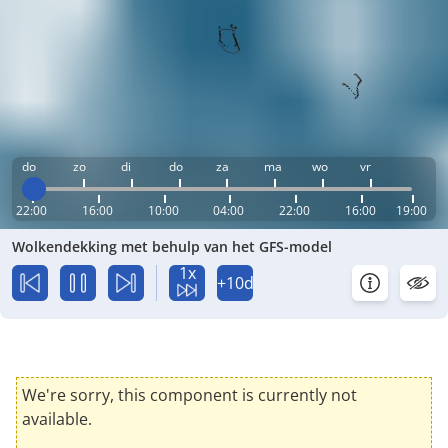
do
zo
di
do
za
ma
wo
vr
22:00
16:00
10:00
04:00
22:00
16:00
19:00
Wolkendekking met behulp van het GFS-model
1x
+10d
We're sorry, this component is currently not
available.