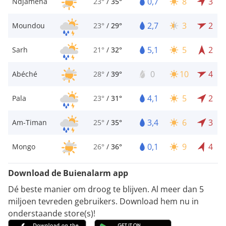
0,7
8
3
Ndjamena
23°
/
35°
2,7
3
2
Moundou
23°
/
29°
5,1
5
2
Sarh
21°
/
32°
0
10
4
Abéché
28°
/
39°
4,1
5
2
Pala
23°
/
31°
3,4
6
3
Am-Timan
25°
/
35°
0,1
9
4
Mongo
26°
/
36°
Download de Buienalarm app
Dé beste manier om droog te blijven. Al meer dan 5
miljoen tevreden gebruikers. Download hem nu in
onderstaande store(s)!