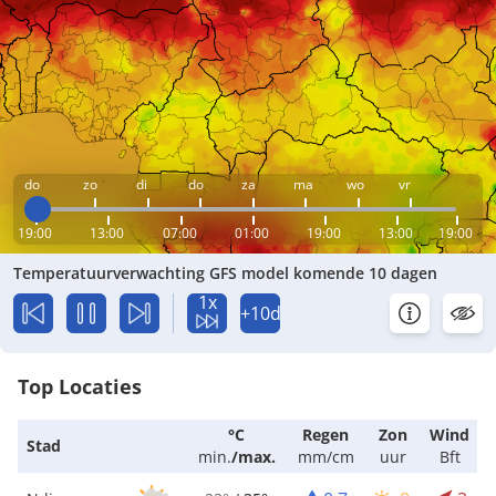
do
zo
di
do
za
ma
wo
vr
19:00
13:00
07:00
01:00
19:00
13:00
19:00
Temperatuurverwachting GFS model komende 10 dagen
1x
+10d
Top Locaties
°C
Regen
Zon
Wind
Stad
min.
/
max.
mm/cm
uur
Bft