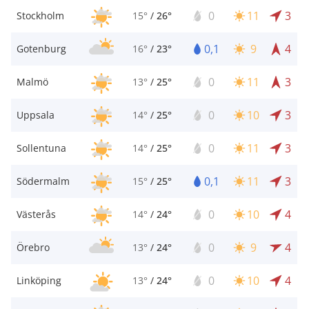
0
11
3
Stockholm
15°
/
26°
0,1
9
4
Gotenburg
16°
/
23°
0
11
3
Malmö
13°
/
25°
0
10
3
Uppsala
14°
/
25°
0
11
3
Sollentuna
14°
/
25°
0,1
11
3
Södermalm
15°
/
25°
0
10
4
Västerås
14°
/
24°
0
9
4
Örebro
13°
/
24°
0
10
4
Linköping
13°
/
24°