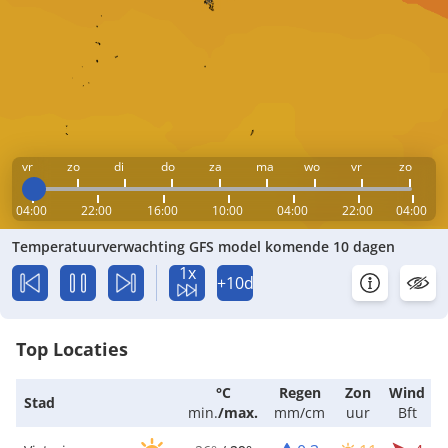
vr
zo
di
do
za
ma
wo
vr
zo
04:00
22:00
16:00
10:00
04:00
22:00
04:00
Temperatuurverwachting GFS model komende 10 dagen
1x
+10d
Top Locaties
°C
Regen
Zon
Wind
Stad
min.
/
max.
mm/cm
uur
Bft