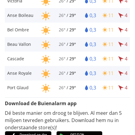
0,3
11
4
Victoria
26°
/
29°
0,3
11
4
Anse Boileau
26°
/
29°
0,3
11
4
Bel Ombre
26°
/
29°
0,3
11
4
Beau Vallon
26°
/
29°
0,3
11
4
Cascade
26°
/
29°
0,3
11
4
Anse Royale
26°
/
29°
0,3
11
4
Port Glaud
26°
/
29°
Download de Buienalarm app
Dé beste manier om droog te blijven. Al meer dan 5
miljoen tevreden gebruikers. Download hem nu in
onderstaande store(s)!