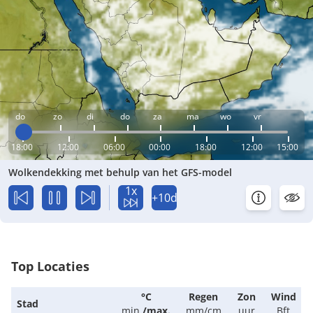
do
zo
di
do
za
ma
wo
vr
18:00
12:00
06:00
00:00
18:00
12:00
15:00
Wolkendekking met behulp van het GFS-model
1x
+10d
Top Locaties
°C
Regen
Zon
Wind
Stad
min.
/
max.
mm/cm
uur
Bft