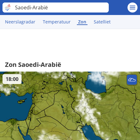
Saoedi-Arabië
Neerslagradar
Temperatuur
Zon
Satelliet
Zon Saoedi-Arabië
18:00