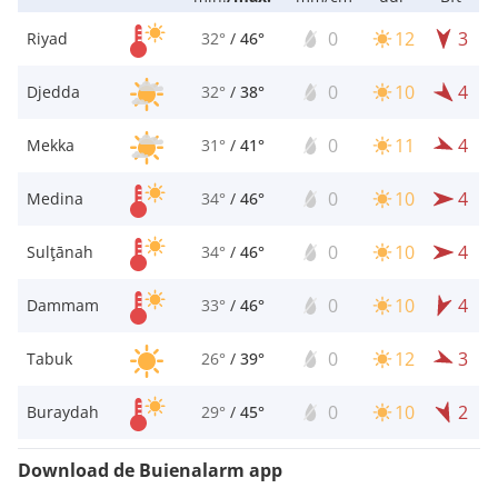
0
12
3
Riyad
32°
/
46°
0
10
4
Djedda
32°
/
38°
0
11
4
Mekka
31°
/
41°
0
10
4
Medina
34°
/
46°
0
10
4
Sulţānah
34°
/
46°
0
10
4
Dammam
33°
/
46°
0
12
3
Tabuk
26°
/
39°
0
10
2
Buraydah
29°
/
45°
Download de Buienalarm app