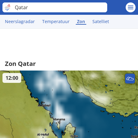
Qatar
Neerslagradar
Temperatuur
Zon
Satelliet
Zon Qatar
12:00