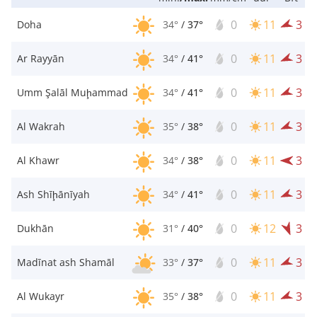
0
11
3
Doha
34°
/
37°
0
11
3
Ar Rayyān
34°
/
41°
0
11
3
Umm Şalāl Muḩammad
34°
/
41°
0
11
3
Al Wakrah
35°
/
38°
0
11
3
Al Khawr
34°
/
38°
0
11
3
Ash Shīḩānīyah
34°
/
41°
0
12
3
Dukhān
31°
/
40°
0
11
3
Madīnat ash Shamāl
33°
/
37°
0
11
3
Al Wukayr
35°
/
38°