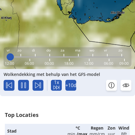
vr
zo
di
do
za
ma
wo
vr
zo
12:00
06:00
00:00
18:00
12:00
06:00
09:00
Wolkendekking met behulp van het GFS-model
1x
+10d
Top Locaties
°C
Regen
Zon
Wind
Stad
min.
/
max.
mm/cm
uur
Bft