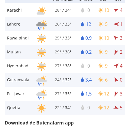
0
10
4
Karachi
28°
/
34°
12
5
1
Lahore
26°
/
33°
0,9
10
3
Rawalpindi
25°
/
33°
0,2
9
2
Multan
29°
/
36°
0
9
4
Hyderabad
27°
/
38°
3,4
6
0
Gujranwala
24°
/
32°
1,5
12
3
Pesjawar
27°
/
35°
0
12
5
Quetta
22°
/
34°
Download de Buienalarm app