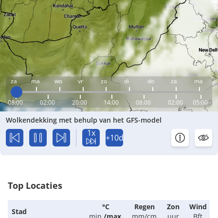
za
ma
wo
vr
zo
di
do
za
ma
08:00
02:00
20:00
14:00
08:00
02:00
05:00
Wolkendekking met behulp van het GFS-model
1x
+10d
Top Locaties
°C
Regen
Zon
Wind
Stad
min.
/
max.
mm/cm
uur
Bft