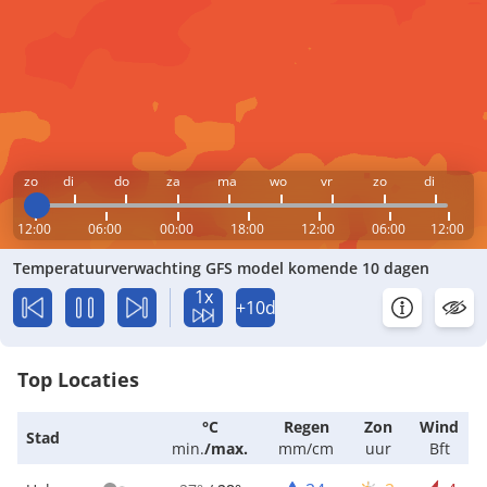
zo
di
do
za
ma
wo
vr
zo
di
12:00
06:00
00:00
18:00
12:00
06:00
12:00
Temperatuurverwachting GFS model komende 10 dagen
1x
+10d
Top Locaties
°C
Regen
Zon
Wind
Stad
min.
/
max.
mm/cm
uur
Bft