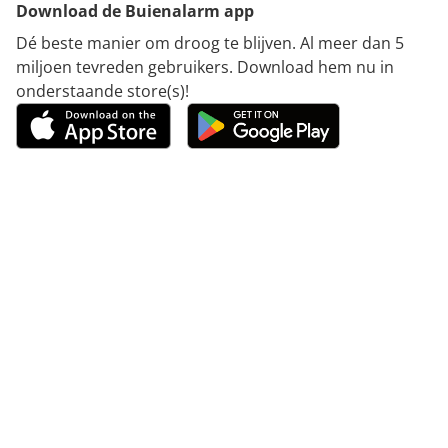
Download de Buienalarm app
Dé beste manier om droog te blijven. Al meer dan 5
miljoen tevreden gebruikers. Download hem nu in
onderstaande store(s)!
Actuele temperatuurinformatie voor Macau
Blijf op de hoogte van de actuele temperaturen in
Macau met onze uitgebreide weerpagina. Onze
interactieve kaart biedt u nauwkeurige
temperatuurgegevens voor verschillende regio's in
Macau en gedetailleerde voorspellingen voor de
komende dagen. Dit betekent dat u uw activiteiten
optimaal kunt aanpassen aan het weer.
Home
Temperatuur en wind Macau