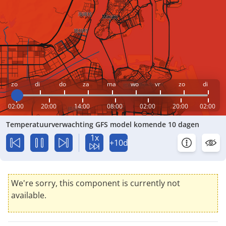
zo
di
do
za
ma
wo
vr
zo
di
02:00
20:00
14:00
08:00
02:00
20:00
02:00
Temperatuurverwachting GFS model komende 10 dagen
1x
+10d
We're sorry, this component is currently not
available.